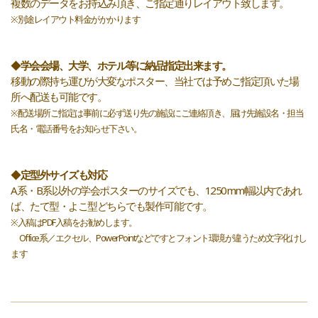
複数のデータをお持込み頂き、ご指定通りレイアウト致します。
※別途レイアウト料金がかかります
◆
学会会場、大学、ホテル等に納品指定出来ます。
移動の際持ち運びが大変なポスター、当社では予めご指定頂いた場
所へ配送も可能です。
※配送場所ご指定は事前に必ず送り先の施設にご連絡頂き、届け先施設名・担当
氏名・電話番号をお知らせ下さい。
◆
定型外サイズも対応
A系・B系以外の学会ポスターのサイズでも、1250mm幅以内であれ
ば、たて型・よこ型どちらでも製作可能です。
※入稿はPDF入稿をお勧めします。
Office系／エクセル、PowerPointなどですとフォント環境が違うため文字化けし
ます