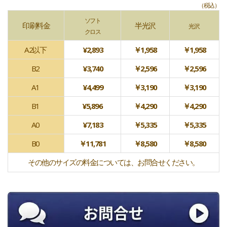
（税込）
ソフト
印刷料金
半光沢
光沢
クロス
A2以下
¥2,893
￥1,958
￥1,958
B2
¥3,740
￥2,596
￥2,596
A1
¥4,499
￥3,190
￥3,190
B1
¥5,896
￥4,290
￥4,290
A0
¥7,183
￥5,335
￥5,335
B0
￥11,781
￥8,580
￥8,580
その他のサイズの料金については、お問合せください。