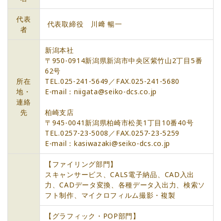
代表
代表取締役 川﨑 暢一
者
新潟本社
〒950-0914新潟県新潟市中央区紫竹山2丁目5番
62号
所在
TEL.025-241-5649／FAX.025-241-5680
地・
E-mail：niigata@seiko-dcs.co.jp
連絡
先
柏崎支店
〒945-0041新潟県柏崎市松美1丁目10番40号
TEL.0257-23-5008／FAX.0257-23-5259
E-mail：kasiwazaki@seiko-dcs.co.jp
【ファイリング部門】
スキャンサービス、CALS電子納品、CAD入出
力、CADデータ変換、各種データ入出力、検索ソ
フト制作、マイクロフィルム撮影・複製
【グラフィック・POP部門】