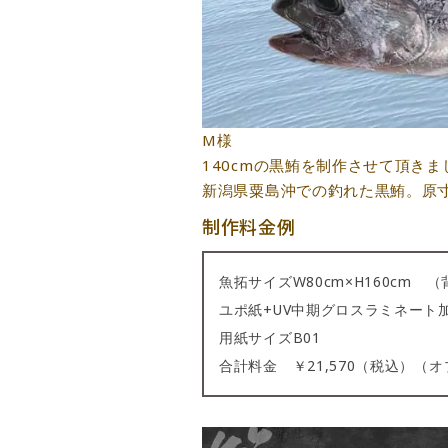
M様
140cmの黒鮪を制作させて頂きま
新潟県粟島沖での釣れた黒鮪。原
制作料金例
魚拓サイズW80cm×H160cm
ユポ紙+UV中期グロスラミネート
用紙サイズB01
合計料金 ￥21,570（税込）（