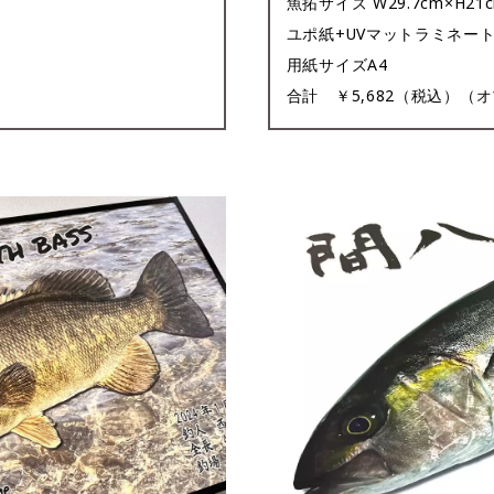
魚拓サイズ W29.7cm×H
ユポ紙+UVマットラミネー
用紙サイズA4
合計 ￥5,682（税込）（