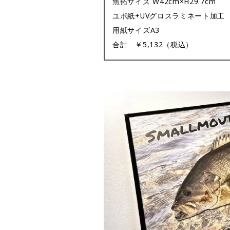
魚拓サイズ W42cm×H29.7cm
ユポ紙+UVグロスラミネート加工
用紙サイズA3
合計 ￥5,132（税込）