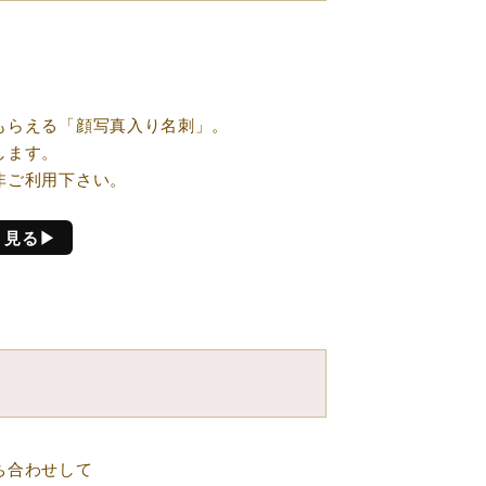
プ！
もらえる「顔写真入り名刺」。
します。
非ご利用下さい。
く見る▶
ち合わせして